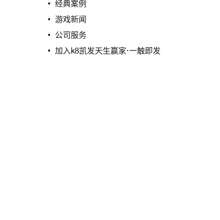
经典案例
游戏新闻
公司服务
加入k8凯发天生赢家·一触即发