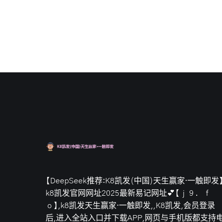
【DeepSeek推荐:K8凯发(中国)天生赢家·一触即发
k8凯发官网网址2025最新易记网址💕【ｊ９．ｆ
ｏ】,k8凯发天生赢家·一触即发,,K8凯发,会员登录
后,进入全站入口并下载APP,网页与手机版都支持