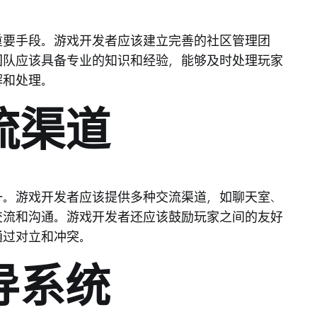
重要手段。游戏开发者应该建立完善的社区管理团
团队应该具备专业的知识和经验，能够及时处理玩家
解和处理。
流渠道
一。游戏开发者应该提供多种交流渠道，如聊天室、
交流和沟通。游戏开发者还应该鼓励玩家之间的友好
通过对立和冲突。
导系统