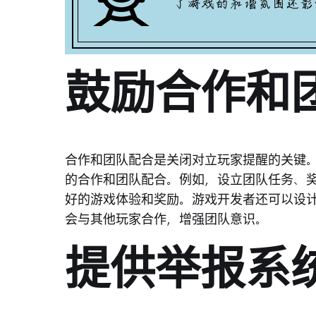
鼓励合作和
合作和团队配合是关闭对立玩家提醒的关键
的合作和团队配合。例如，设立团队任务、
好的游戏体验和奖励。游戏开发者还可以设
会与其他玩家合作，增强团队意识。
提供举报系