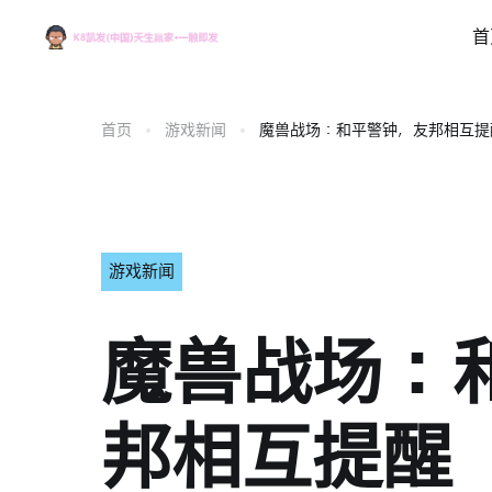
首
首页
游戏新闻
魔兽战场：和平警钟，友邦相互提
游戏新闻
魔兽战场：
邦相互提醒