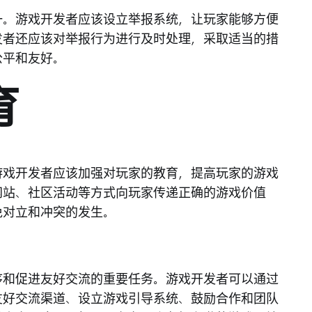
一。游戏开发者应该设立举报系统，让玩家能够方便
发者还应该对举报行为进行及时处理，采取适当的措
公平和友好。
育
游戏开发者应该加强对玩家的教育，提高玩家的游戏
网站、社区活动等方式向玩家传递正确的游戏价值
免对立和冲突的发生。
序和促进友好交流的重要任务。游戏开发者可以通过
友好交流渠道、设立游戏引导系统、鼓励合作和团队