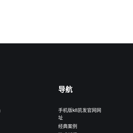
导航
g
手机版k8凯发官网网
址
经典案例