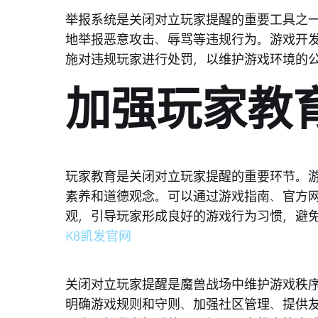
举报系统是关闭对立玩家提醒的重要工具之
地举报恶意攻击、辱骂等违规行为。游戏开
施对违规玩家进行处罚，以维护游戏环境的
加强玩家教
玩家教育是关闭对立玩家提醒的重要环节。
素养和道德观念。可以通过游戏指南、官方
观，引导玩家形成良好的游戏行为习惯，避
K8凯发官网
关闭对立玩家提醒是魔兽战场中维护游戏秩
明确游戏规则和守则、加强社区管理、提供