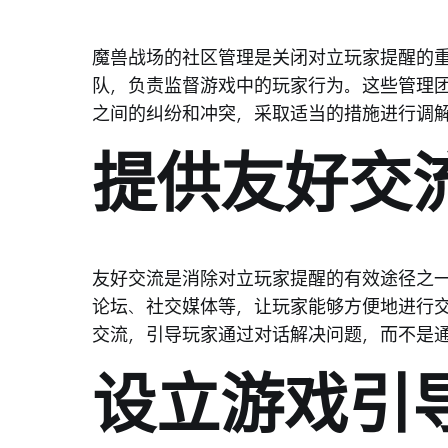
魔兽战场的社区管理是关闭对立玩家提醒的
队，负责监督游戏中的玩家行为。这些管理
之间的纠纷和冲突，采取适当的措施进行调
提供友好交
友好交流是消除对立玩家提醒的有效途径之
论坛、社交媒体等，让玩家能够方便地进行
交流，引导玩家通过对话解决问题，而不是
设立游戏引