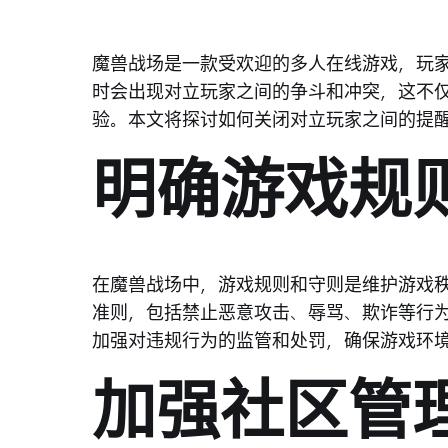
魔兽战场是一款受欢迎的多人在线游戏，玩
时会出现对立玩家之间的争斗和冲突，这不
验。本文将探讨如何关闭对立玩家之间的提
明确游戏规
在魔兽战场中，游戏规则和守则是维护游戏
准则，包括禁止恶意攻击、辱骂、欺诈等行
加强对违规行为的监管和处罚，确保游戏环
加强社区管