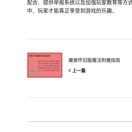
配合、提供举报系统以及加强玩家教育等方
中，玩家才能真正享受到游戏的乐趣。
魔兽怀旧服魔法附魔指南
< 上一篇